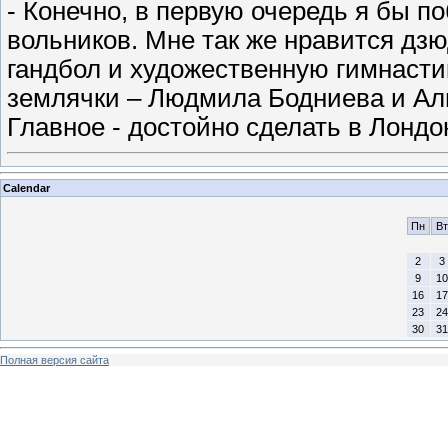
- Конечно, в первую очередь я бы по
вольников. Мне так же нравится дзю
гандбол и художественную гимнастик
землячки – Людмила Бодниева и Ал
Главное - достойно сделать в Лондо
Calendar
Пн
Вт
2
3
9
10
16
17
23
24
30
31
Полная версия сайта