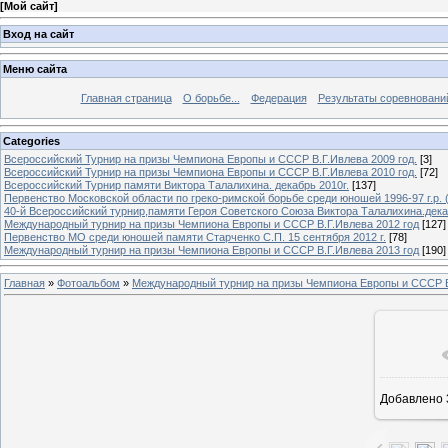
[
Мой сайт
]
Вход на сайт
Меню сайта
Главная страница
О борьбе...
Федерация
Результаты соревновани
Categories
Всероссийский Турнир на призы Чемпиона Европы и СССР В.Г.Ивлева 2009 год.
[3]
Всероссийский Турнир на призы Чемпиона Европы и СССР В.Г.Ивлева 2010 год.
[72]
Всероссийский Турнир памяти Виктора Талалихина. декабрь 2010г.
[137]
Первенство Московской области по греко-римской борьбе среди юношей 1996-97 г.р. (
40-й Всероссийский турнир,памяти Героя Советского Союза Виктора Талалихина.дека
Международный турнир на призы Чемпиона Европы и СССР В.Г.Ивлева 2012 год
[127]
Первенство МО среди юношей памяти Старченко С.П. 15 сентября 2012 г.
[78]
Международный турнир на призы Чемпиона Европы и СССР В.Г.Ивлева 2013 год
[190]
Главная
»
Фотоальбом
»
Международный турнир на призы Чемпиона Европы и СССР В
В реа
Добавлено