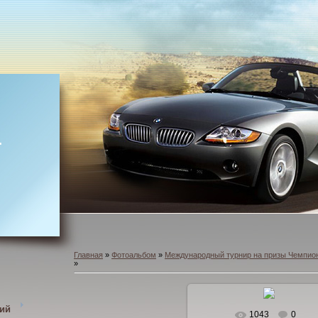
т
Главная
»
Фотоальбом
»
Международный турнир на призы Чемпион
»
ний
1043
0
В реальном размере
102