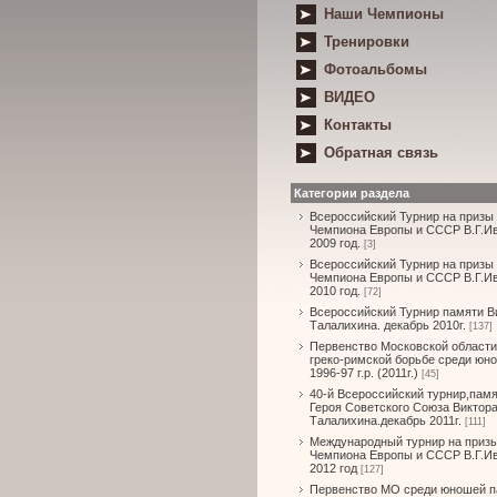
Наши Чемпионы
Тренировки
Фотоальбомы
ВИДЕО
Контакты
Обратная связь
Категории раздела
Всероссийский Турнир на призы
Чемпиона Европы и СССР В.Г.И
2009 год.
[3]
Всероссийский Турнир на призы
Чемпиона Европы и СССР В.Г.И
2010 год.
[72]
Всероссийский Турнир памяти В
Талалихина. декабрь 2010г.
[137]
Первенство Московской области
греко-римской борьбе среди юн
1996-97 г.р. (2011г.)
[45]
40-й Всероссийский турнир,пам
Героя Советского Союза Виктор
Талалихина.декабрь 2011г.
[111]
Международный турнир на приз
Чемпиона Европы и СССР В.Г.И
2012 год
[127]
Первенство МО среди юношей п