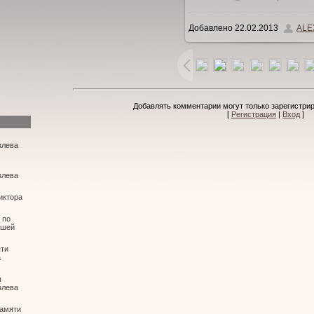
Добавлено
22.02.2013
ALE
423.6Kb
Добавлять комментарии могут только зарегистри
[
Регистрация
|
Вход
]
влева
влева
иктора
 по
ошей
яти
а
ы
влева
амяти