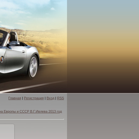
Главная
|
Регистрация
|
Вход
|
RSS
а Европы и СССР В.Г.Ивлева 2013 год
4x683
/