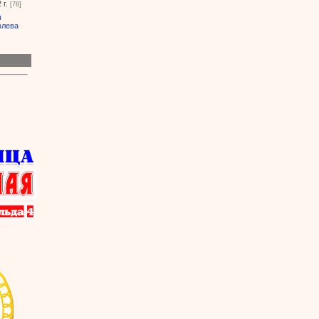
 г.
[78]
ы
влева