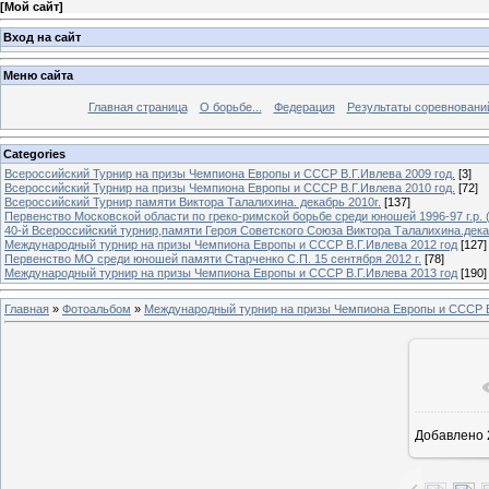
[
Мой сайт
]
Вход на сайт
Меню сайта
Главная страница
О борьбе...
Федерация
Результаты соревновани
Categories
Всероссийский Турнир на призы Чемпиона Европы и СССР В.Г.Ивлева 2009 год.
[3]
Всероссийский Турнир на призы Чемпиона Европы и СССР В.Г.Ивлева 2010 год.
[72]
Всероссийский Турнир памяти Виктора Талалихина. декабрь 2010г.
[137]
Первенство Московской области по греко-римской борьбе среди юношей 1996-97 г.р. (
40-й Всероссийский турнир,памяти Героя Советского Союза Виктора Талалихина.дека
Международный турнир на призы Чемпиона Европы и СССР В.Г.Ивлева 2012 год
[127]
Первенство МО среди юношей памяти Старченко С.П. 15 сентября 2012 г.
[78]
Международный турнир на призы Чемпиона Европы и СССР В.Г.Ивлева 2013 год
[190]
Главная
»
Фотоальбом
»
Международный турнир на призы Чемпиона Европы и СССР В
В ре
Добавлено