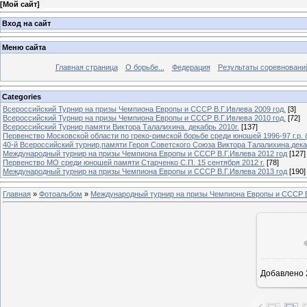
[
Мой сайт
]
Вход на сайт
Меню сайта
Главная страница
О борьбе...
Федерация
Результаты соревновани
Categories
Всероссийский Турнир на призы Чемпиона Европы и СССР В.Г.Ивлева 2009 год.
[3]
Всероссийский Турнир на призы Чемпиона Европы и СССР В.Г.Ивлева 2010 год.
[72]
Всероссийский Турнир памяти Виктора Талалихина. декабрь 2010г.
[137]
Первенство Московской области по греко-римской борьбе среди юношей 1996-97 г.р. (
40-й Всероссийский турнир,памяти Героя Советского Союза Виктора Талалихина.дека
Международный турнир на призы Чемпиона Европы и СССР В.Г.Ивлева 2012 год
[127]
Первенство МО среди юношей памяти Старченко С.П. 15 сентября 2012 г.
[78]
Международный турнир на призы Чемпиона Европы и СССР В.Г.Ивлева 2013 год
[190]
Главная
»
Фотоальбом
»
Международный турнир на призы Чемпиона Европы и СССР В
В ре
Добавлено