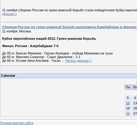
11 ноября сборная России по греко-римской борьбе стала победителем Кубка европ
дальше »
Сборная России по греко-римской борьбе разгромила Азербайджан в финале
11 ноября. Москва
Кубок европейских наций-2012. Греко-римская борьба.
Финал. Россия - Азербайджан 7-0
До 55 кг. Бекхан Манкиев - Орхан Ахмедов - победа Манкиева на туше
До 60 кг. Мингиян Семенов - Сакит Джалилов - 2-1
До 66 кг. Ислам-бека Альбиев - Гасан
...
Читать дальше »
Calendar
Пн
Вт
5
6
12
13
19
20
26
27
Полная версия сайта